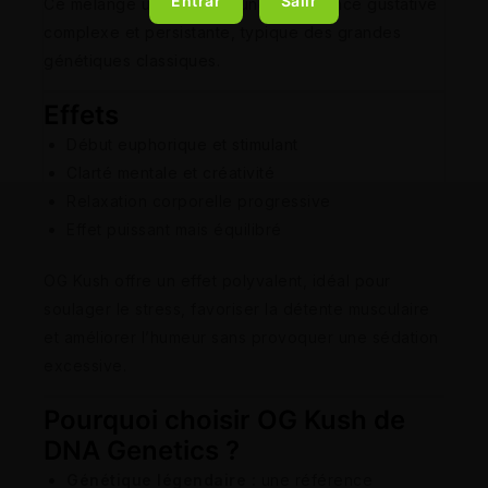
Entrar
Salir
Ce mélange unique crée une expérience gustative
complexe et persistante, typique des grandes
génétiques classiques.
Effets
Début euphorique et stimulant
Clarté mentale et créativité
Relaxation corporelle progressive
Effet puissant mais équilibré
OG Kush offre un effet polyvalent, idéal pour
soulager le stress, favoriser la détente musculaire
et améliorer l’humeur sans provoquer une sédation
excessive.
Pourquoi choisir OG Kush de
DNA Genetics ?
Génétique légendaire :
une référence