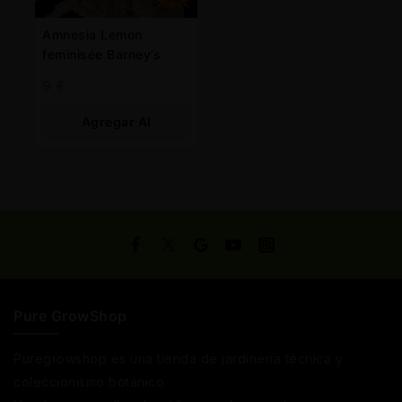
Amnesia Lemon
feminisée Barney’s
9
€
Agregar Al
Carrito
Pure GrowShop
Puregrowshop es una tienda de jardinería técnica y
coleccionismo botánico.