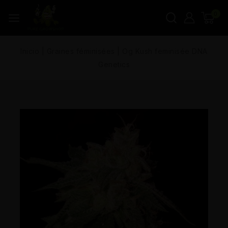
0
Inicio
|
Graines féminisées
|
Og Kush feminisée DNA
Genetics