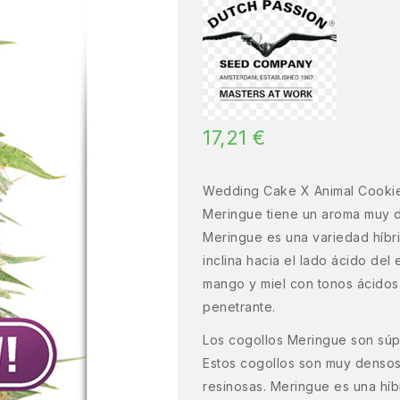
17,21
€
Wedding Cake X Animal Cooki
Meringue tiene un aroma muy du
Meringue es una variedad híbri
inclina hacia el lado ácido del
mango y miel con tonos ácidos 
penetrante.
Los cogollos Meringue son sú
Estos cogollos son muy densos
resinosas. Meringue es una híb