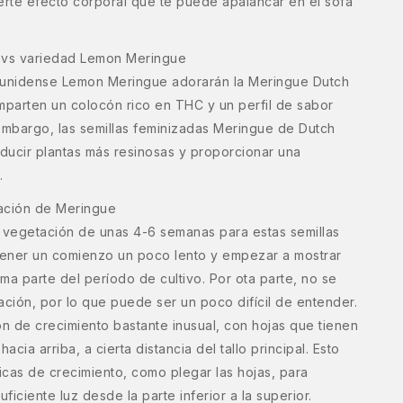
erte efecto corporal que te puede apalancar en el sofá
e vs variedad Lemon Meringue
ounidense Lemon Meringue adorarán la Meringue Dutch
parten un colocón rico en THC y un perfil de sabor
embargo, las semillas feminizadas Meringue de Dutch
ducir plantas más resinosas y proporcionar una
.
ración de Meringue
egetación de unas 4-6 semanas para estas semillas
ener un comienzo un poco lento y empezar a mostrar
ima parte del período de cultivo. Por ota parte, no se
ación, por lo que puede ser un poco difícil de entender.
n de crecimiento bastante inusual, con hojas que tienen
acia arriba, a cierta distancia del tallo principal. Esto
nicas de crecimiento, como plegar las hojas, para
ficiente luz desde la parte inferior a la superior.