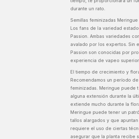
tiempo, te proporcionará un fu
durante un rato.
Semillas feminizadas Meringu
Los fans de la variedad estad
Passion. Ambas variedades com
avalado por los expertos. Sin 
Passion son conocidas por pro
experiencia de vapeo superior
El tiempo de crecimiento y flo
Recomendamos un período de v
feminizadas. Meringue puede t
alguna extensión durante la últ
extiende mucho durante la flor
Meringue puede tener un patró
tallos alargados y que apuntan h
requiere el uso de ciertas téc
asegurar que la planta recibe su