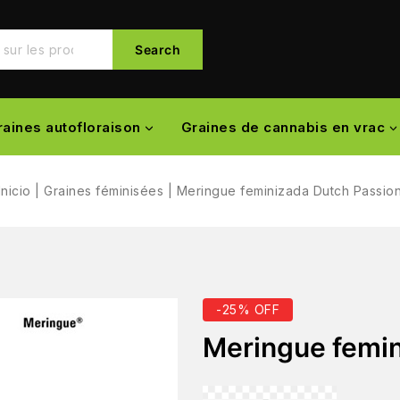
Search
raines autofloraison
Graines de cannabis en vrac
Inicio
|
Graines féminisées
|
Meringue feminizada Dutch Passio
-25% OFF
Meringue femin