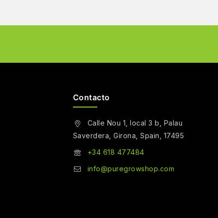
Contacto
Calle Nou 1, local 3 b, Palau
Saverdera, Girona, Spain, 17495
+34 618 477484
info@puregrowshop.com