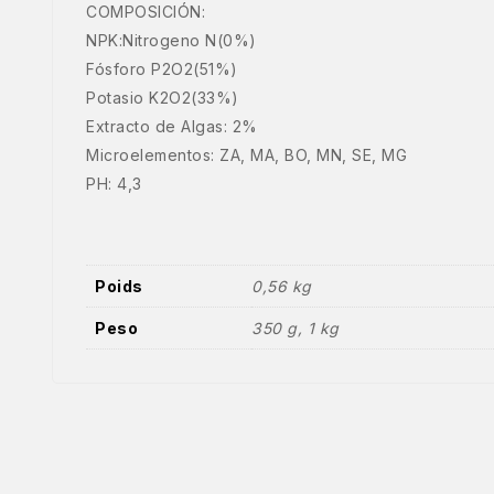
COMPOSICIÓN:
NPK:Nitrogeno N(0%)
Fósforo P2O2(51%)
Potasio K2O2(33%)
Extracto de Algas: 2%
Microelementos: ZA, MA, BO, MN, SE, MG
PH: 4,3
Poids
0,56 kg
Peso
350 g, 1 kg