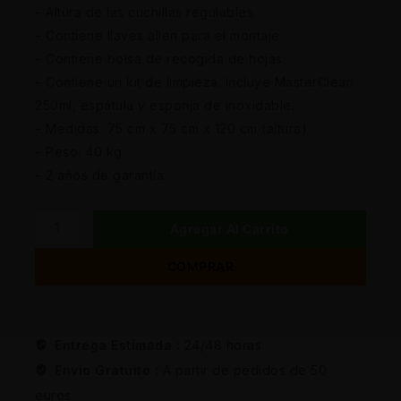
– Altura de las cuchillas regulables.
– Contiene llaves allen para el montaje.
– Contiene bolsa de recogida de hojas.
– Contiene un kit de limpieza. Incluye MasterClean
250ml, espátula y esponja de inoxidable.
– Medidas: 75 cm x 75 cm x 120 cm (altura)
– Peso: 40 kg.
– 2 años de garantía
Agregar Al Carrito
COMPRAR
Entrega Estimada :
24/48 horas
Envio Gratuito :
A partir de pedidos de 50
euros