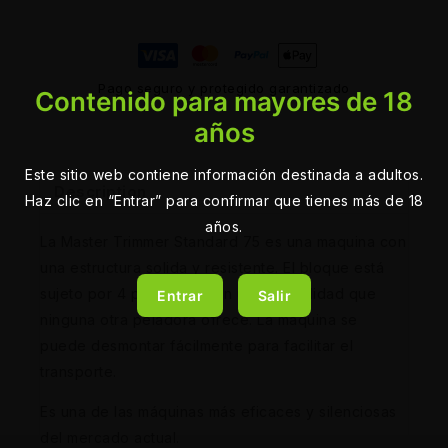
Pago seguro y protegido garantizado
Contenido para mayores de 18
años
Este sitio web contiene información destinada a adultos.
Description
Haz clic en “Entrar” para confirmar que tienes más de 18
años.
La Master Trimmer Standard 75 es una maquina con
una estructura solida y resistente. El bloque está
sujeto por 4 patas que dan una estabilidad que
Entrar
Salir
ninguna otra peladora ofrece. La máquina se
puede desmontar fácilmente para facilitar el
transporte.
Es una de las máquinas más eficaces y silenciosas
del mercado actual.