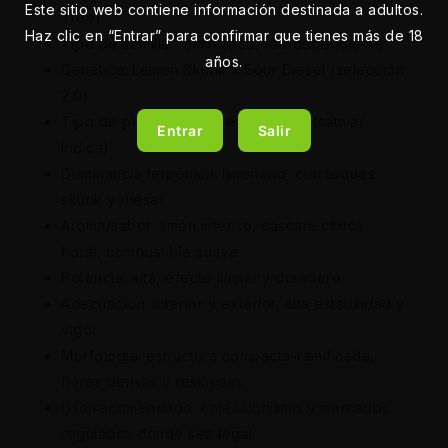
Este sitio web contiene información destinada a adultos.
Tree)
Haz clic en “Entrar” para confirmar que tienes más de 18
Tipo de semilla: feminizada, fotodependiente
años.
Genética: Lemon Skunk x Sour Diesel (selección
2.0)
Tipo de planta: híbrido equilibrado (sativa/
Entrar
Salir
índica)
Dominancia terpénica: limoneno, con toques
skunk y diésel
Aroma/sabor: limón intenso, cáscara cítrica,
floral, combustible suave
Potencia: alta, efecto limpio y duradero
Adecuación: interior y exterior, alta estabilidad y
vigor
Morfología: estructura compacta-ramificada,
flores densas y resinosas
Uso recomendado: coleccionismo y mercados
regulados donde sea legal