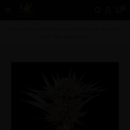
0
Inicio
|
Graines féminisées
|
Lemon Tree 2.0 “by Lemon
Tree” fem. Silent Seeds