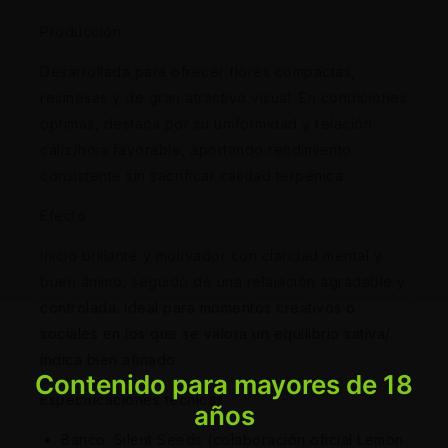
Producción
Desarrollada para ofrecer flores compactas,
resinosas y de gran atractivo visual. En condiciones
óptimas, destaca por su uniformidad y relación
cáliz/hoja favorable, aportando rendimiento
consistente sin sacrificar calidad terpénica.
Efecto
Inicio brillante y motivador con claridad mental y
buen ánimo, seguido de una relajación agradable y
controlada. Ideal para momentos creativos o
sociales en los que se valora un equilibrio sativa/
índica bien afinado.
Contenido para mayores de 18
Especificaciones técnicas
años
Banco: Silent Seeds (colaboración oficial Lemon