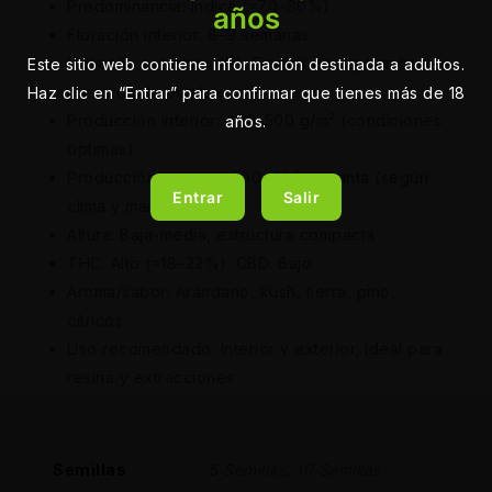
Predominancia: Índica (≈70–80%)
años
Floración interior: 8–9 semanas
Cosecha exterior (HN): Finales de septiembre –
Este sitio web contiene información destinada a adultos.
primeros de octubre
Haz clic en “Entrar” para confirmar que tienes más de 18
Producción interior: 400–500 g/m² (condiciones
años.
óptimas)
Producción exterior: 500–700 g/planta (según
Entrar
Salir
clima y manejo)
Altura: Baja-media, estructura compacta
THC: Alto (≈18–22%); CBD: Bajo
Aroma/sabor: Arándano, kush, tierra, pino,
cítricos
Uso recomendado: Interior y exterior; ideal para
resina y extracciones
Semillas
5 Semillas, 10 Semillas