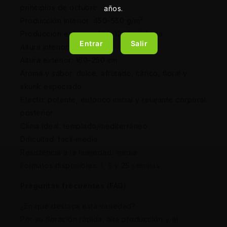
principios de octubre
años.
Producción interior: 450–550 g/m²
Producción exterior: 700–1200 g/planta
Entrar
Salir
Altura interior: 80–120 cm
Altura exterior: 160–250 cm
Aroma y sabor: dulce, afrutado, cítrico, floral y
skunk especiado
Efecto: potente, eufórico inicial y relajante corporal
posterior
Clima ideal: templado/mediterráneo
Dificultad: fácil-media
Resistencia a la humedad: media
Formatos disponibles: 1, 5 y 25 semillas
Preguntas frecuentes (FAQ)
¿En qué destaca esta variedad?
Por su floración rápida, alta producción y el