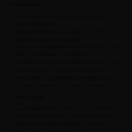
Propiedades
Híbrido vigoroso con estructura equilibrada y
floración compacta.
Forma cogollos densos y resinosos con cálices
voluminosos y pistilos abundantes.
Ofrece gran homogeneidad entre ejemplares, con
aromas y rendimientos consistentes.
Se adapta bien a espacios reducidos gracias a sus
internudos medios y crecimiento controlado.
Perfecta para climas templados y mediterráneos,
con buena tolerancia a la humedad moderada.
Sabor y aroma
El perfil organoléptico mezcla el dulzor de Kritikal
Bilbo con el toque fresco y especiado de AK-47.
Predominan los sabores afrutados, cítricos y
florales sobre un fondo skunk clásico.