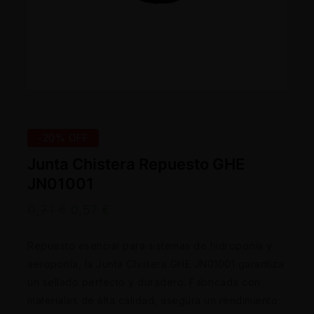
-20% OFF
Junta Chistera Repuesto GHE
JN01001
0,71
€
0,57
€
Repuesto esencial para sistemas de hidroponía y
aeroponía, la Junta Chistera GHE JN01001 garantiza
un sellado perfecto y duradero. Fabricada con
materiales de alta calidad, asegura un rendimiento