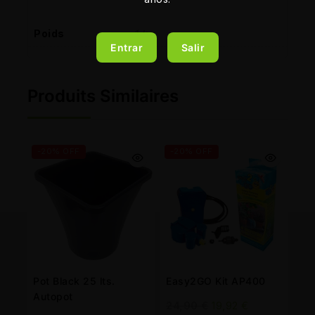
Poids
1 kg
Entrar
Salir
Produits Similaires
-20% OFF
-20% OFF
Pot Black 25 lts.
Easy2GO Kit AP400
Autopot
24,90
€
19,92
€