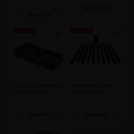
7,88
€
6,30
€
Agregar Al
Agregar Al
Carrito
Carrito
-20% OFF
-20% OFF
Easy2grow 2 Pot Base
Pot System XL 100 –
Tray & Lid Green
Deposito 750 lts.
Autopot
Autopot 48/72 h.
11,67
€
9,34
€
2.975
€
2.380
€
Agregar Al
Agregar Al
Carrito
Carrito