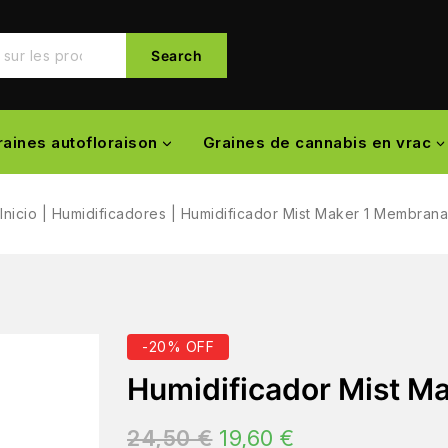
Search
raines autofloraison
Graines de cannabis en vrac
Inicio
|
Humidificadores
|
Humidificador Mist Maker 1 Membrana
-20% OFF
Humidificador Mist M
24,50
€
19,60
€