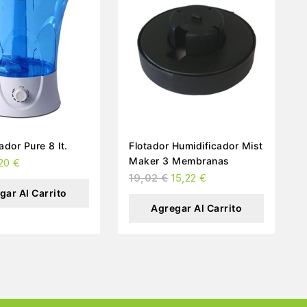
ador Pure 8 lt.
Flotador Humidificador Mist
Maker 3 Membranas
,20
€
19,02
€
15,22
€
gar Al Carrito
Agregar Al Carrito