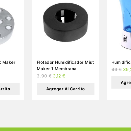
Flotador Humidificador Mist
Humidific
Maker 1 Membrana
49
€
39
3,90
€
3,12
€
Agre
rrito
Agregar Al Carrito