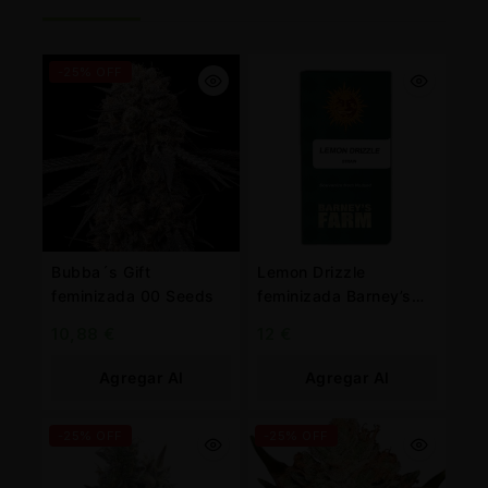
-25% OFF
Bubba´s Gift
Lemon Drizzle
feminizada 00 Seeds
feminizada Barney’s
Farm
10,88
€
12
€
Agregar Al
Agregar Al
Carrito
Carrito
-25% OFF
-25% OFF