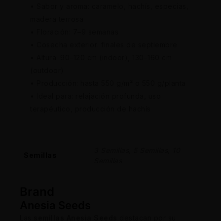
• Sabor y aroma: caramelo, hachís, especias,
madera terrosa
• Floración: 7–9 semanas
• Cosecha exterior: finales de septiembre
• Altura: 90–120 cm (indoor), 130–160 cm
(outdoor)
• Producción: hasta 550 g/m² o 550 g/planta
• Ideal para: relajación profunda, uso
terapéutico, producción de hachís
3 Semillas, 5 Semillas, 10
Semillas
Semillas
Brand
Anesia Seeds
Las
semillas Anesia Seeds
destacan por su