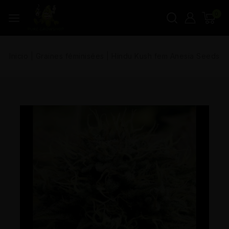
0
Inicio
|
Graines féminisées
|
Hindu Kush fem Anesia Seeds