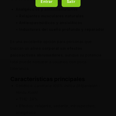
Entrar
Salir
Analgésicos y antiinflamatorios
•
Relajantes musculares naturales
•
Antiespasmódicos y ansiolíticos
•
Inductores del sueño profundo y reparador
Es una excelente opción para personas que
buscan un
alivio corporal sin efectos
psicoactivos abrumadores
, aunque su potencia
total puede noquear a usuarios con poca
tolerancia.
Características principales
Genética:
Landrace 100% índica (Afganistán –
Hindu Kush)
• THC: 24%
• Efectos: relajante, sedante, introspectivo,
analgésico