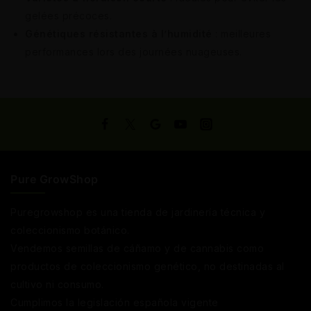
gelées précoces.
Génétiques résistantes à l’humidité
: meilleures
performances lors des journées nuageuses.
Pure GrowShop
Puregrowshop es una tienda de jardinería técnica y
coleccionismo botánico.
Vendemos semillas de cáñamo y de cannabis como
productos de coleccionismo genético, no destinadas al
cultivo ni consumo.
Cumplimos la legislación española vigente