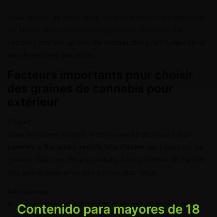
Pour obtenir de bons résultats en outdoor, il est important
de choisir des
génétiques féminisées
capables de
résister aux variations de température, à l’humidité et
aux éventuels parasites
.
Facteurs importants pour choisir
des graines de cannabis pour
extérieur
Climat
Dans les zones froides, il est conseillé de choisir des
variétés à
floraison rapide
afin d’éviter les pluies ou les
gelées. Dans les climats chauds, il est possible de cultiver
des génétiques avec des cycles plus longs.
Résistance
Si l’environnement est humide, il est recommandé de
Contenido para mayores de 18
sélectionner des variétés avec une
bonne résistance