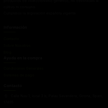
productos de coleccionismo genético, no destinadas al
cultivo ni consumo.
Cumplimos la legislación española vigente
Información
Contacto
Sobre Nosotros
Blog
Ayuda en la compra
Condiciones Generales
Sistemas de pago
Contacto
Calle Nou 1, local 3 b, Palau Saverdera, Girona, Spain,
17495