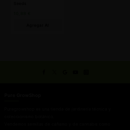
Seeds
10,88
€
Agregar Al
Carrito
Pure GrowShop
Puregrowshop es una tienda de jardinería técnica y
coleccionismo botánico.
Vendemos semillas de cáñamo y de cannabis como