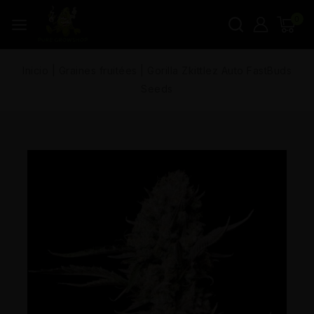
0
Inicio
|
Graines fruitées
|
Gorilla Zkittlez Auto FastBuds
Seeds