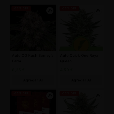
-25% OFF
-25% OFF
Auto OG Kush Barney’s
Auto Quick One Royal
Farm
Queen
8,25
€
4,50
€
Agregar Al
Agregar Al
Carrito
Carrito
-25% OFF
-25% OFF