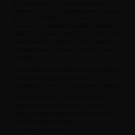
alto con estructura OG (entrenudos marcados y
estiramiento a 12/12). Responde excelente a poda
apical, LST y SCROG; en SOG produce colas
centrales muy compactas. Nutriente-demandante
media-alta; agradece Cal-Mag y control de EC. Por
la densidad de los cogollos, reducir humedad en
las últimas semanas y tutorar en exterior maximiza
resultados.
Aroma y sabor: Dominio diésel y pino con notas de
limón, tierra húmeda y pinceladas de
chocolate/café. Perfil “gas” persistente y complejo.
Producción: En interior, 500–600 g/m² en 8–9
semanas de floración. En exterior, cosecha a
finales de septiembre/principios de octubre con
700–1000 g/planta en climas
templados/mediterráneos.