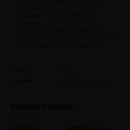
adecuado para cultivos en tierra, coco e
hidroponía.
¿Qué pasa si aplico más dosis de la
indicada?
Un exceso puede saturar el sustrato con
azúcares y causar desequilibrios en las plantas,
afectando negativamente su desarrollo.
Poids
0,06 kg
Volumen
60 ml, 500 ml, 1 litro, 5 litros
Produits Similaires
-10% OFF
-10% OFF