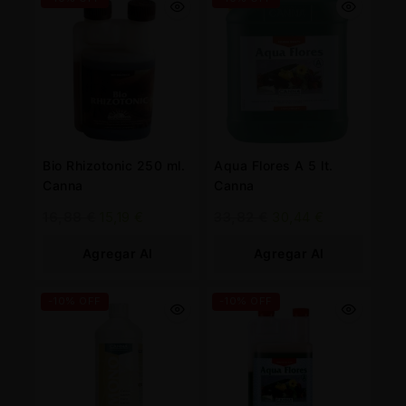
Bio Rhizotonic 250 ml.
Aqua Flores A 5 lt.
Canna
Canna
16,88
€
15,19
€
33,82
€
30,44
€
Agregar Al
Agregar Al
Carrito
Carrito
-10% OFF
-10% OFF