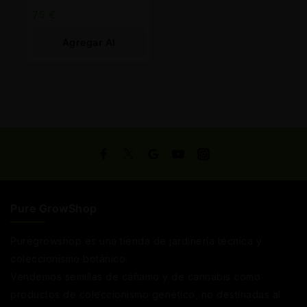
75
€
Agregar Al
Carrito
Pure GrowShop
Puregrowshop es una tienda de jardinería técnica y
coleccionismo botánico.
Vendemos semillas de cáñamo y de cannabis como
productos de coleccionismo genético, no destinadas al