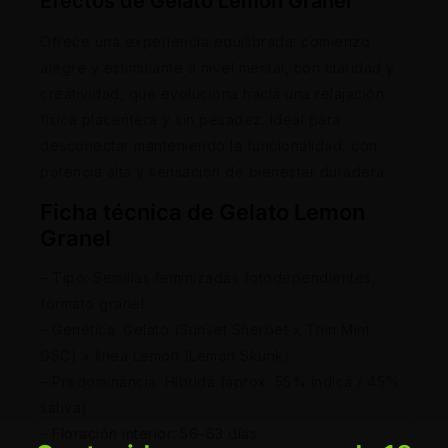
Efectos de Gelato Lemon Granel
Ofrece una experiencia equilibrada: comienzo
alegre y estimulante a nivel mental, con claridad y
creatividad, que evoluciona hacia una relajación
física placentera y sin pesadez. Ideal para
desconectar manteniendo la funcionalidad, con
potencia alta y sensación de bienestar duradera.
Ficha técnica de Gelato Lemon
Granel
– Tipo: Semillas feminizadas fotodependientes,
formato granel
– Genética: Gelato (Sunset Sherbet x Thin Mint
GSC) x línea Lemon (Lemon Skunk)
– Predominancia: Híbrida (aprox. 55% índica / 45%
sativa)
– Floración interior: 56–63 días