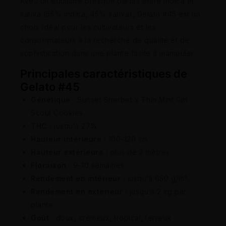
Avec un équilibre presque parfait entre indica et
sativa (55% indica, 45% sativa), Gelato #45 est un
choix idéal pour les cultivateurs et les
consommateurs à la recherche de qualité et de
sophistication dans une plante facile à manipuler.
Principales caractéristiques de
Gelato #45
Génétique :
Sunset Sherbet x Thin Mint Girl
Scout Cookies
THC :
jusqu’à 27%.
Hauteur intérieure :
100-120 cm
Hauteur extérieure :
plus de 2 mètres
Floraison :
9-10 semaines
Rendement en intérieur :
jusqu’à 650 g/m².
Rendement en extérieur :
jusqu’à 2 kg par
plante
Goût :
doux, crémeux, tropical, terreux