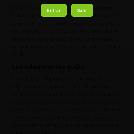
En intérieur, elle peut produire des rendements
Entrar
Salir
allant jusqu’à 650 g/m², tandis qu’en extérieur, elle
atteint des récoltes allant jusqu’à 2 kg par plante.
Ses bourgeons sont compacts, de couleur vive et
recouverts d’une épaisse couche de trichomes
brillants, idéale pour l’extraction de résine de haute
qualité.
Les odeurs et les goûts
Le profil organoleptique du Gelato #45 est
sophistiqué et complexe. Il combine des notes
dominantes de crème glacée, de fruits tropicaux et
sucrés, avec des nuances terreuses et épicées. Ce
profil unique est le résultat d’une riche combinaison
de terpènes tels que le limonène, le myrcène et le
caryophyllène, offrant une expérience sensorielle
unique et inoubliable.