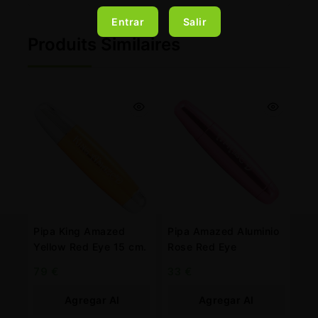
Entrar
Salir
Produits Similaires
Pipa King Amazed
Pipa Amazed Aluminio
Yellow Red Eye 15 cm.
Rose Red Eye
79
€
33
€
Agregar Al
Agregar Al