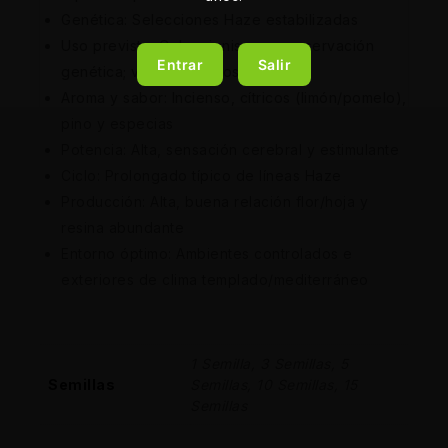
Genética: Selecciones Haze estabilizadas
Uso previsto: Coleccionismo y preservación
Entrar
Salir
genética; venta a adultos
Aroma y sabor: Incienso, cítricos (limón/pomelo),
pino y especias
Potencia: Alta, sensación cerebral y estimulante
Ciclo: Prolongado típico de líneas Haze
Producción: Alta, buena relación flor/hoja y
resina abundante
Entorno óptimo: Ambientes controlados e
exteriores de clima templado/mediterráneo
1 Semilla, 3 Semillas, 5
Semillas
Semillas, 10 Semillas, 15
Semillas