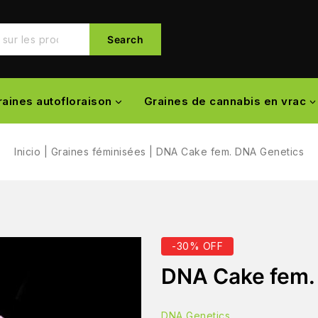
Search
raines autofloraison
Graines de cannabis en vrac
Inicio
|
Graines féminisées
|
DNA Cake fem. DNA Genetics
-30% OFF
DNA Cake fem.
DNA Genetics