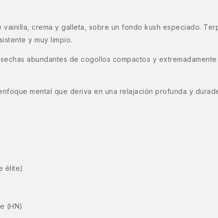
e vainilla, crema y galleta, sobre un fondo kush especiado. T
istente y muy limpio.
cosechas abundantes de cogollos compactos y extremadamente r
 enfoque mental que deriva en una relajación profunda y durader
 élite)
re (HN)