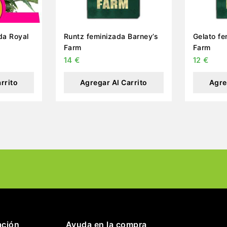
Runtz feminizada Barney’s
Gelato fe
Farm
Farm
14
€
12
€
rrito
Agregar Al Carrito
Agre
ación
Ayuda en la compra