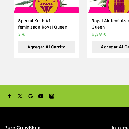
Special Kush #1 –
Royal Ak feminizada Royal
feminizada Royal Queen
Queen
3
€
6,38
€
Agregar Al Carrito
Agregar Al Ca
Pure GrowShop
Inform