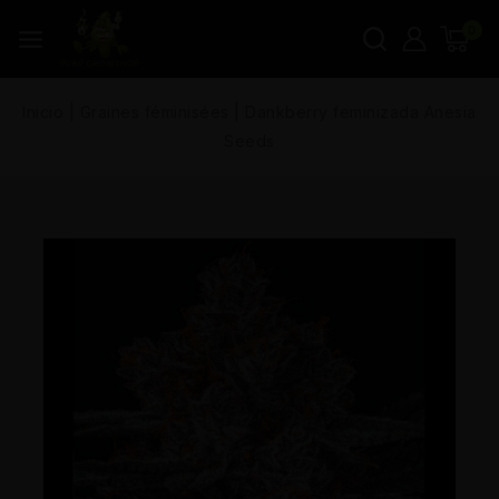
0
Inicio
|
Graines féminisées
|
Dankberry feminizada Anesia
Seeds