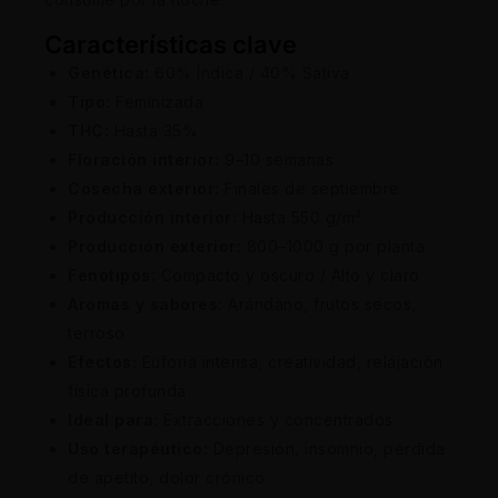
Características clave
Genética:
60% Índica / 40% Sativa
Tipo:
Feminizada
THC:
Hasta 35%
Floración interior:
9–10 semanas
Cosecha exterior:
Finales de septiembre
Producción interior:
Hasta 550 g/m²
Producción exterior:
800–1000 g por planta
Fenotipos:
Compacto y oscuro / Alto y claro
Aromas y sabores:
Arándano, frutos secos,
terroso
Efectos:
Euforia intensa, creatividad, relajación
física profunda
Ideal para:
Extracciones y concentrados
Uso terapéutico:
Depresión, insomnio, pérdida
de apetito, dolor crónico