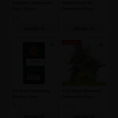
HulkBerry feminizada
Special Kush #1 –
Royal Queen
feminizada Royal
Queen
9
€
3
€
Agregar Al
Agregar Al
Carrito
Carrito
-25% OFF
OG Kush feminizada
Auto Royal Bluematic
Barney’s farm
feminizada Royal
Queen
12
€
6,75
€
Agregar Al
Agregar Al