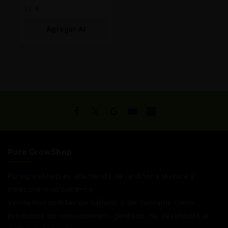
Farm
12
€
Agregar Al
Carrito
Pure GrowShop
Puregrowshop es una tienda de jardinería técnica y
coleccionismo botánico.
Vendemos semillas de cáñamo y de cannabis como
productos de coleccionismo genético, no destinadas al