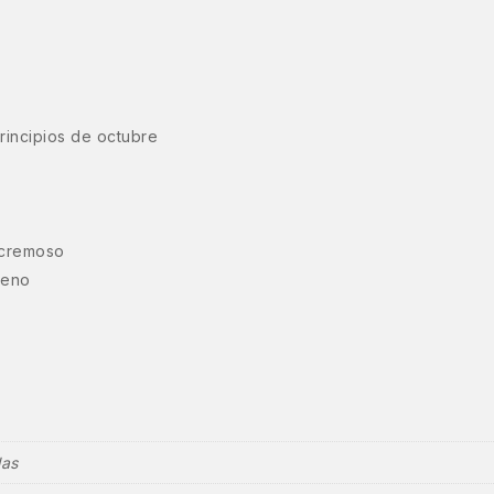
rincipios de octubre
 cremoso
leno
las