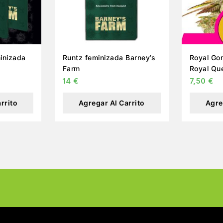
inizada
Runtz feminizada Barney’s
Royal Gorilla fem
Farm
Royal Qu
14
€
7,50
€
rrito
Agregar Al Carrito
Agre