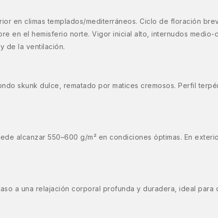
rior en climas templados/mediterráneos. Ciclo de floración breve
re en el hemisferio norte. Vigor inicial alto, internudos medio
 de la ventilación.
ndo skunk dulce, rematado por matices cremosos. Perfil terpén
 puede alcanzar 550–600 g/m² en condiciones óptimas. En exteri
 paso a una relajación corporal profunda y duradera, ideal par