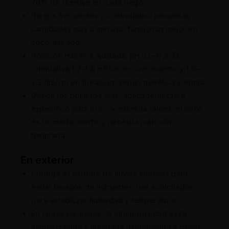
20% de drenaje en cada riego.
Riegos frecuentes y controlados: pequeñas
cantidades más a menudo funcionan mejor en
coco aireado.
Solución nutritiva ajustada: pH 5,5–6,2. EC
orientativa 1,2–1,8 mS/cm en crecimiento y 1,6–
2,2 mS/cm en floración, según genética y etapa.
Desde los primeros días, aplica fertilizante
específico para coco y estimula raíces; el coco
es un medio inerte y necesita nutrición
temprana.
En exterior
Protege el sustrato de lluvias intensas para
evitar lavados de nutrientes; usa acolchados
para estabilizar humedad y temperatura.
En climas calurosos, la alta porosidad evita
compactación y mejora la oxigenación a pesar