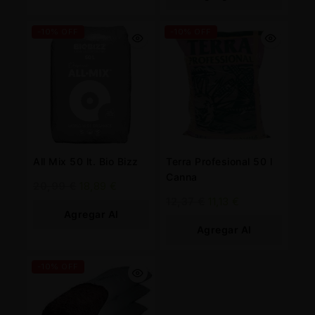
Carrito
-10% OFF
-10% OFF
All Mix 50 lt. Bio Bizz
Terra Profesional 50 l
Canna
20,99
€
18,89
€
12,37
€
11,13
€
Agregar Al
Agregar Al
Carrito
Carrito
-10% OFF