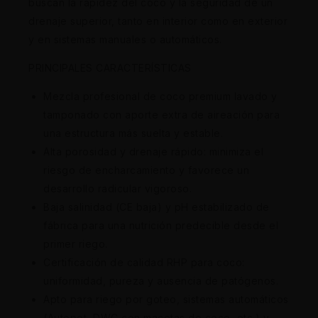
buscan la rapidez del coco y la seguridad de un
drenaje superior, tanto en interior como en exterior
y en sistemas manuales o automáticos.
PRINCIPALES CARACTERÍSTICAS
Mezcla profesional de coco premium lavado y
tamponado con aporte extra de aireación para
una estructura más suelta y estable.
Alta porosidad y drenaje rápido: minimiza el
riesgo de encharcamiento y favorece un
desarrollo radicular vigoroso.
Baja salinidad (CE baja) y pH estabilizado de
fábrica para una nutrición predecible desde el
primer riego.
Certificación de calidad RHP para coco:
uniformidad, pureza y ausencia de patógenos.
Apto para riego por goteo, sistemas automáticos
(Autopot, DWC con macetas de coco, etc.) y