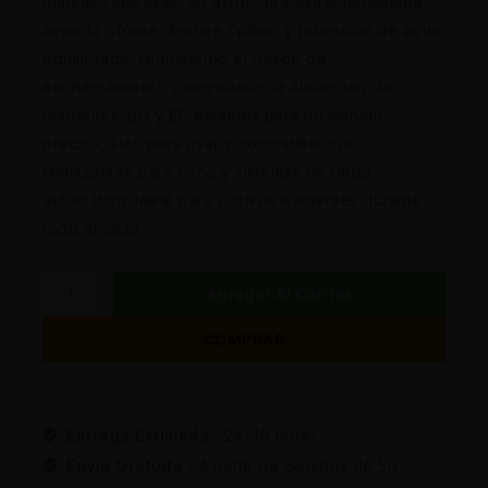
plantas vigorosas. Su estructura extremadamente
aireada ofrece drenaje óptimo y retención de agua
equilibrada, reduciendo el riesgo de
encharcamiento y mejorando la absorción de
nutrientes. pH y EC estables para un manejo
preciso, listo para usar y compatible con
fertilizantes para coco y sistemas de riego
automático. Ideal para cultivos exigentes durante
todo el ciclo.
Agregar Al Carrito
COMPRAR
Entrega Estimada :
24/48 horas
Envio Gratuito :
A partir de pedidos de 50