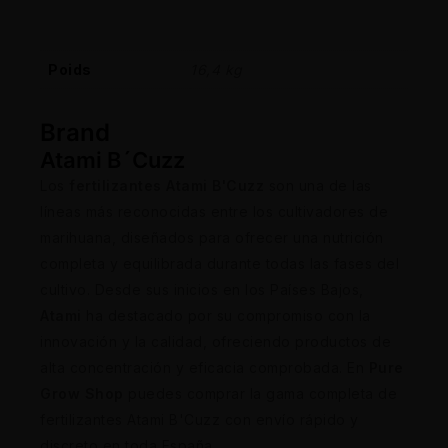
Poids
16,4 kg
Brand
Atami B´Cuzz
Los
fertilizantes Atami B'Cuzz
son una de las
líneas más reconocidas entre los cultivadores de
marihuana, diseñados para ofrecer una nutrición
completa y equilibrada durante todas las fases del
cultivo. Desde sus inicios en los Países Bajos,
Atami
ha destacado por su compromiso con la
innovación y la calidad, ofreciendo productos de
alta concentración y eficacia comprobada. En
Pure
Grow Shop
puedes comprar la gama completa de
fertilizantes Atami B'Cuzz con envío rápido y
discreto en toda España.