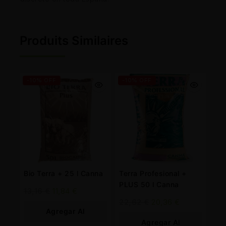
Produits Similaires
-10% OFF
-10% OFF
Bio Terra + 25 l Canna
Terra Profesional +
PLUS 50 l Canna
13,16
€
11,84
€
22,62
€
20,36
€
Agregar Al
Agregar Al
Carrito