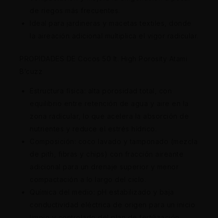
de riegos más frecuentes.
Ideal para jardineras y macetas textiles, donde
la aireación adicional multiplica el vigor radicular.
PROPIDADES DE Cocos 50 lt. High Porosity Atami
B’cuzz
Estructura física: alta porosidad total, con
equilibrio entre retención de agua y aire en la
zona radicular, lo que acelera la absorción de
nutrientes y reduce el estrés hídrico.
Composición: coco lavado y tamponado (mezcla
de pith, fibras y chips) con fracción aireante
adicional para un drenaje superior y menor
compactación a lo largo del ciclo.
Química del medio: pH estabilizado y baja
conductividad eléctrica de origen para un inicio
limpio y controlado del plan de fertilización.