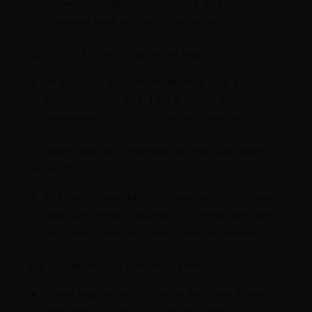
Humedécelo de forma uniforme antes del
trasplante para activar su estructura.
¿Qué pH y EC debo usar en el riego?
pH 5,5–6,2. La EC depende de la fase y la
genética: como guía, 1,2–1,8 mS/cm en
crecimiento y 1,6–2,2 mS/cm en floración.
¿Es adecuado para sistemas de riego por goteo o
Autopot?
Sí, su alta porosidad y drenaje estable lo hacen
ideal para riegos automáticos y líneas de goteo,
reduciendo obstrucciones y encharcamientos.
¿Se puede mezclar con otros aditivos?
Puede mezclarse con perlita adicional, humus o
enmiendas orgánicas. Si añades materia