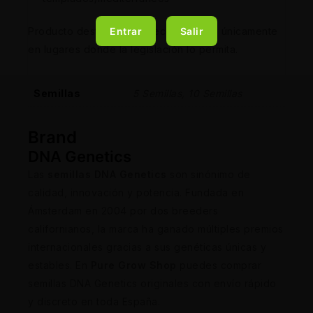
Producto destinado a coleccionismo y únicamente
Entrar
Salir
en lugares donde la legislación lo permita.
Semillas
5 Semillas, 10 Semillas
Brand
DNA Genetics
Las
semillas DNA Genetics
son sinónimo de
calidad, innovación y potencia. Fundada en
Ámsterdam en 2004 por dos breeders
californianos, la marca ha ganado múltiples premios
internacionales gracias a sus genéticas únicas y
estables. En
Pure Grow Shop
puedes comprar
semillas DNA Genetics originales con envío rápido
y discreto en toda España.