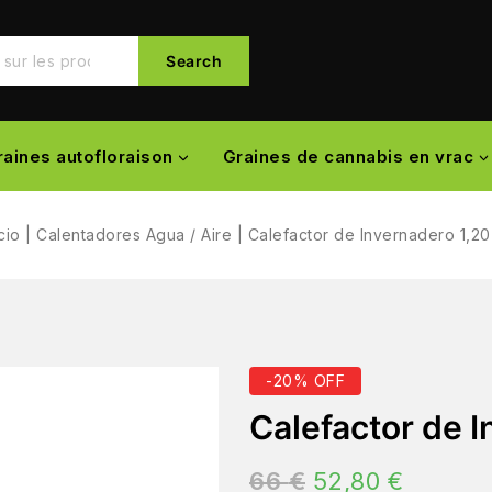
Search
raines autofloraison
Graines de cannabis en vrac
icio
|
Calentadores Agua / Aire
|
Calefactor de Invernadero 1,20
-20% OFF
Calefactor de I
66
€
52,80
€