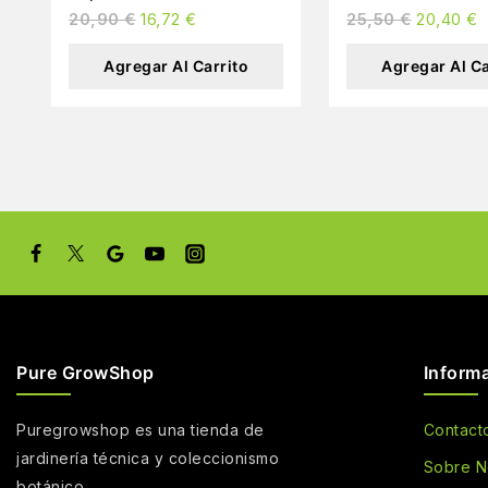
20,90
€
16,72
€
25,50
€
20,40
€
Agregar Al Carrito
Agregar Al Ca
Pure GrowShop
Inform
Puregrowshop es una tienda de
Contact
jardinería técnica y coleccionismo
Sobre N
botánico.