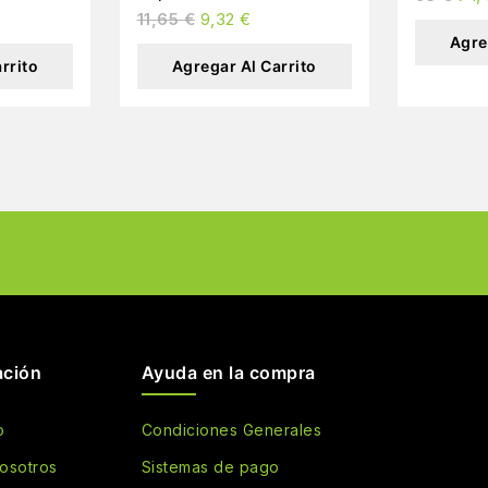
11,65
€
9,32
€
Agre
rrito
Agregar Al Carrito
ación
Ayuda en la compra
o
Condiciones Generales
osotros
Sistemas de pago