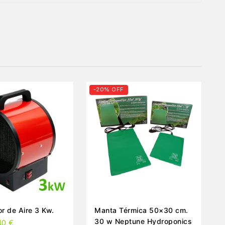
-20% OFF
r de Aire 3 Kw.
Manta Térmica 50×30 cm.
30 w Neptune Hydroponics
40
€