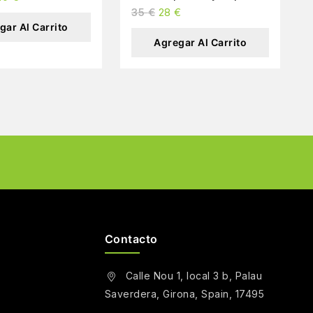
35
€
28
€
gar Al Carrito
Agregar Al Carrito
Contacto
Calle Nou 1, local 3 b, Palau
Saverdera, Girona, Spain, 17495