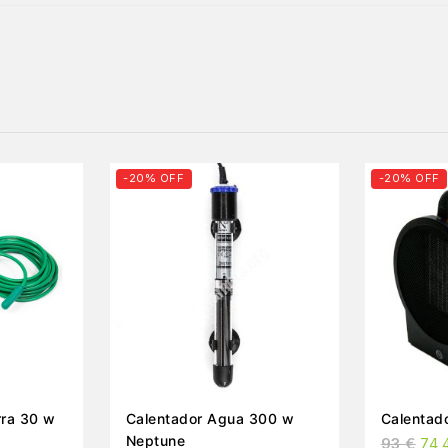
-20% OFF
-20% OFF
rra 30 w
Calentador Agua 300 w
Calentado
Neptune
93
€
74,