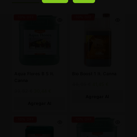
-10% OFF
-10% OFF
Aqua Flores B 5 lt.
Bio Boost 1 lt. Canna
Canna
46,05
€
41,45
€
33,82
€
30,44
€
Agregar Al
Agregar Al
Carrito
Carrito
-10% OFF
-10% OFF