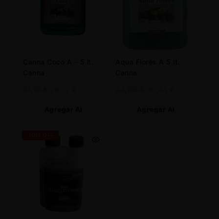
Canna Coco A – 5 lt.
Aqua Flores A 5 lt.
Canna
Canna
31,13
€
28,02
€
33,82
€
30,44
€
Agregar Al
Agregar Al
Carrito
Carrito
-10% OFF