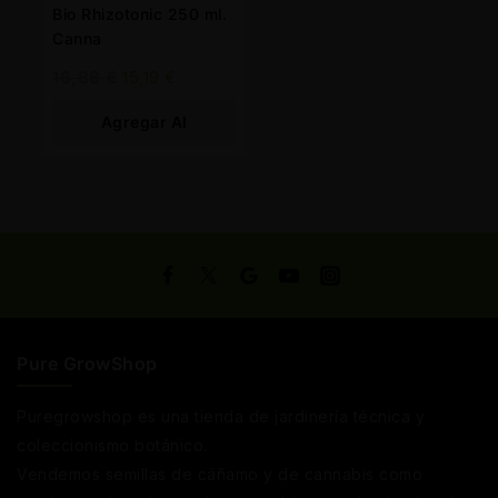
Bio Rhizotonic 250 ml.
Canna
16,88
€
15,19
€
Agregar Al
Carrito
Pure GrowShop
Puregrowshop es una tienda de jardinería técnica y
coleccionismo botánico.
Vendemos semillas de cáñamo y de cannabis como