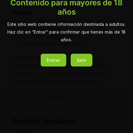
Contenido para mayores de 18
años
Incluye
Bong plástico con percolador doble de 30 cm
Este sitio web contiene información destinada a adultos.
Boquilla ergonómica
Haz clic en “Entrar” para confirmar que tienes más de 18
Base estable antideslizante
años.
Tubo de inmersión desmontable
El Bong Plástico Percolator Doble 30 cm está
Entrar
Salir
diseñado para proporcionar una experiencia
agradable y sin complicaciones. Su estructura
desmontable permite una limpieza sencilla,
haciendo de este producto una opción duradera y
económica para cualquier aficionado a los bongs.
Produits Similaires