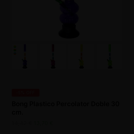
-5% OFF
Bong Plastico Percolator Doble 30
cm.
14,42
€
13,70
€