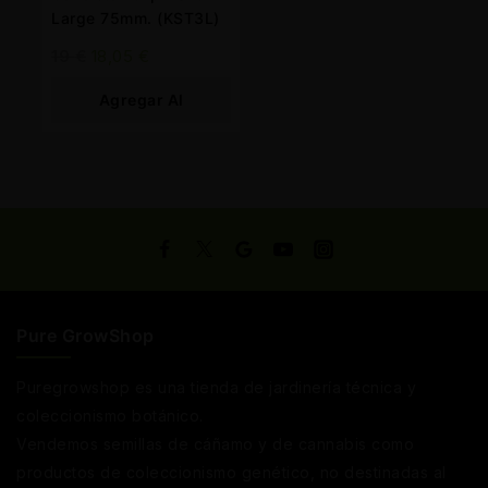
Large 75mm. (KST3L)
19
€
18,05
€
Agregar Al
Carrito
Pure GrowShop
Puregrowshop es una tienda de jardinería técnica y
coleccionismo botánico.
Vendemos semillas de cáñamo y de cannabis como
productos de coleccionismo genético, no destinadas al