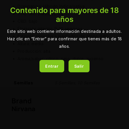
Dominancia: Híbrido índica/sativa
Contenido para mayores de 18
THC: alto (hasta 22-24%)
años
CBD: bajo
Floración interior: 9-10 semanas
Este sitio web contiene información destinada a adultos.
Exterior: cosecha a mediados de otoño (HN)
Haz clic en “Entrar” para confirmar que tienes más de 18
Altura: media
años.
Producción: alta
Aroma/sabor: cítrico, pino, dulce, incienso
Entrar
Salir
Semillas
5 Semillas, 10 Semillas
Brand
Nirvana