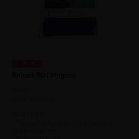
-10% OFF
Batmix 50 l Plagron
Plagron
19,30
€
17,37
€
Características:
– Turba, perlita, humus de lombriz, Bat Guano.
– pH (H2O) 6,1 – 7,5
– EC (mS/cm) 1,0 – 1,5