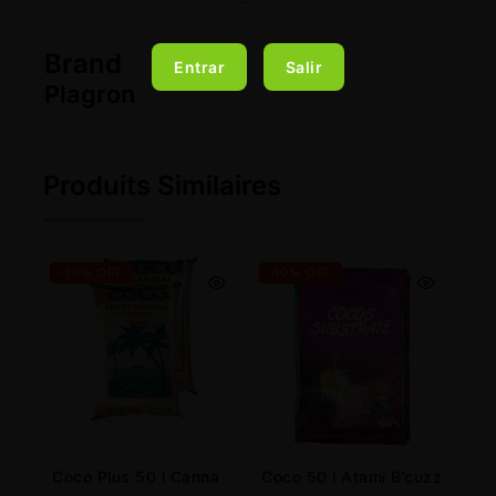
Brand
Entrar
Salir
Plagron
Produits Similaires
-10% OFF
-10% OFF
Coco Plus 50 l Canna
Coco 50 l Atami B’cuzz