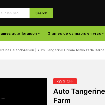
Search
raines autofloraison
Graines de cannabis en vrac
Graines autofloraison
|
Auto Tangerine Dream feminizada Barne
-25% OFF
Auto Tangerine
Farm