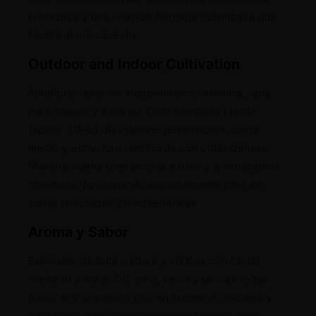
fenotípica y una relación flor/hoja optimizada que
facilita el poscosecha.
Outdoor and Indoor Cultivation
Autofloreciente de independencia lumínica, apta
para interior y exterior. Ciclo completo rápido
(aprox. 70–85 días desde germinación), porte
medio y estructura ramificada con colas densas.
Muestra buena tolerancia al estrés y a variaciones
climáticas, funcionando especialmente bien en
zonas templadas y mediterráneas.
Aroma y Sabor
Explosión de piña madura y cítricos con fondo
cremoso y notas OG: pino, tierra y un sutil toque
fuel. Perfil terpénico rico en limoneno, mirceno y
cariofileno para una experiencia tropical-kush