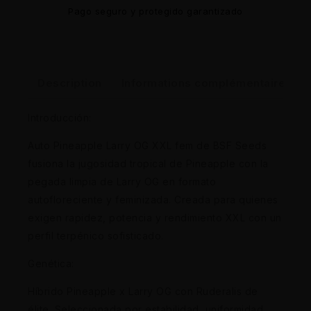
Pago seguro y protegido garantizado
Description
Informations complémentaires
Introducción:
Auto Pineapple Larry OG XXL fem de BSF Seeds
fusiona la jugosidad tropical de Pineapple con la
pegada limpia de Larry OG en formato
autofloreciente y feminizada. Creada para quienes
exigen rapidez, potencia y rendimiento XXL con un
perfil terpénico sofisticado.
Genética:
Híbrido Pineapple x Larry OG con Ruderalis de
élite. Seleccionada por estabilidad, uniformidad