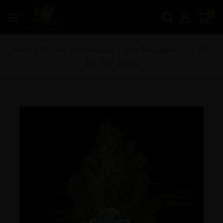
0
Inicio
|
Graines autofloraison
|
Auto Pineapple Larry OG
XXL BSF Seeds