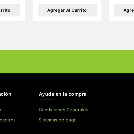
rrito
Agregar Al Carrito
Agre
ación
Ayuda en la compra
o
Condiciones Generales
osotros
Sistemas de pago