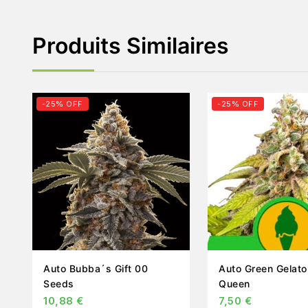
Produits Similaires
-25% OFF
-25% OFF
Auto Bubba´s Gift 00
Auto Green Gelato Roya
Seeds
Queen
10,88
€
7,50
€