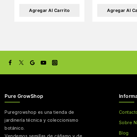
Agregar Al Carrito
Agregar Al Ca
Pure GrowShop
Inform
Puregrowshop es una tienda de
Contact
jardinería técnica y coleccionismo
Sobre N
botánico.
Blog
Vendemos semillas de cáñamo y de