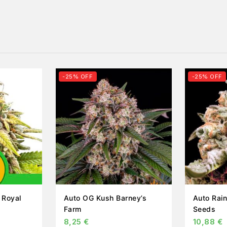
-25% OFF
-25% OFF
l
Auto OG Kush Barney’s
Auto Rain
Farm
Seeds
8,25
€
10,88
€