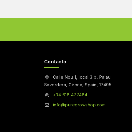
Contacto
Calle Nou 1, local 3 b, Palau
Saverdera, Girona, Spain, 17495
+34 618 477484
info@puregrowshop.com