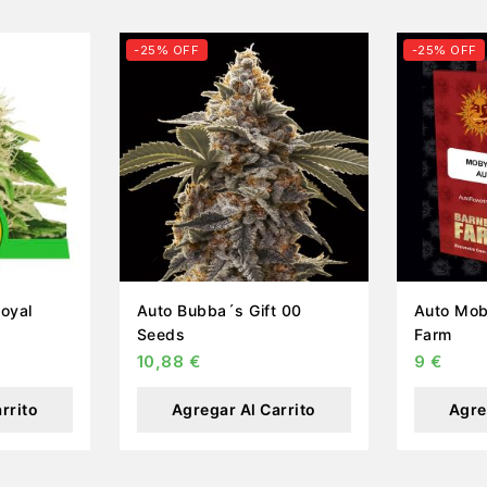
-25% OFF
-25% OFF
Auto Bubba´s Gift 00
Auto Moby Dic
Seeds
Farm
10,88
€
9
€
rrito
Agregar Al Carrito
Agre