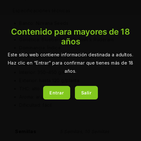
Especificaciones técnicas
Banco: Nirvana Seeds
Contenido para mayores de 18
Tipo: Autofloreciente feminizada
años
Genética: Blueberry x OG Kush x Ruderalis
Dominancia: Índica
Este sitio web contiene información destinada a adultos.
Ciclo: 9–11 semanas desde semilla
Haz clic en “Entrar” para confirmar que tienes más de 18
Altura: 60–100 cm
años.
Interior: 350–450 g/m²
Exterior: hasta 120 g/planta
THC: alto
Entrar
Salir
Aroma: arándanos, kush, pino
Dificultad: fácil
Semillas
5 Semillas, 10 Semillas