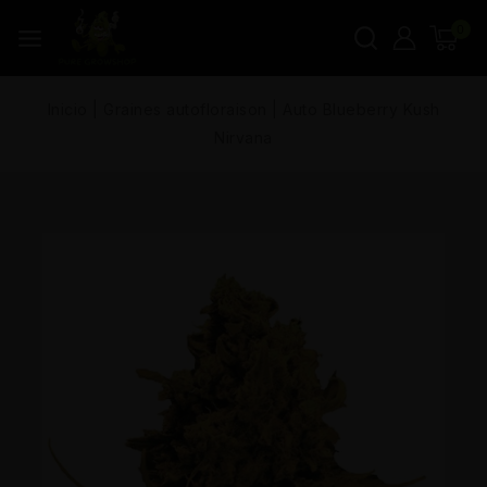
0
Inicio
|
Graines autofloraison
|
Auto Blueberry Kush
Nirvana