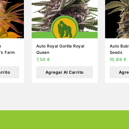
h
Auto Royal Gorilla Royal
Auto Bubba
’s Farm
Queen
Seeds
7,50
€
10,88
€
rrito
Agregar Al Carrito
Agre