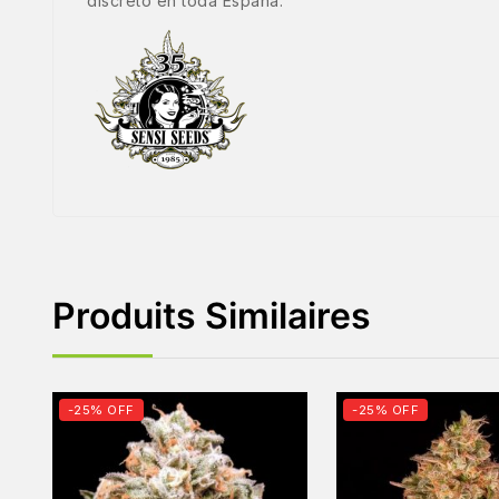
discreto en toda España.
Produits Similaires
-25% OFF
-25% OFF