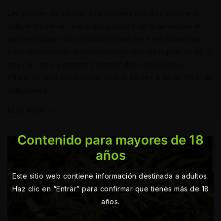
Les graines de cannabis féminisées ont révolutionné la
culture moderne. Grâce aux progrès de la génétique et
aux techniques de sélection contrôlée, il est désormais
possible d’obtenir des plantes femelles dans plus de 99 %
des cas, ce qui permet d’obtenir des cultures plus
efficaces, plus productives et plus faciles à gérer. Pour les
cultivateurs…
READ MORE
Contenido para mayores de 18
años
Este sitio web contiene información destinada a adultos.
Haz clic en “Entrar” para confirmar que tienes más de 18
años.