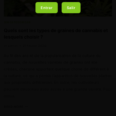
Entrar
Salir
SIN CATEGORIZAR
Quels sont les types de graines de cannabis et
lesquels choisir ?
er
admin
27 février 2026
Au fil des ans et de la popularisation de la culture du
cannabis, de nouvelles variétés de graines ont été
créées, chacune apportant quelque chose de différent à
la culture, ce qui a permis l’apparition de nouvelles plantes
aux propriétés différentes. En outre, les cultivateurs
peuvent désormais avoir accès à une grande variété. Pour
mieux…
READ MORE