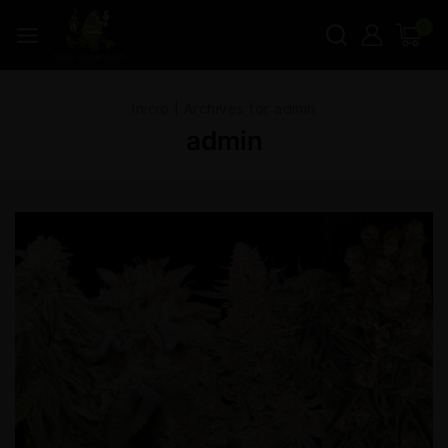
0
Inicio
|
Archives for admin
admin