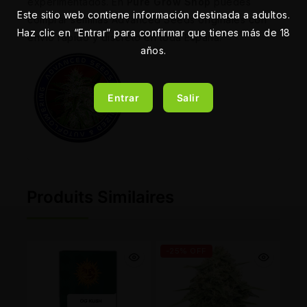
experimentados. En
Pure Grow Shop
puedes
Este sitio web contiene información destinada a adultos.
comprar semillas Advanced Seeds originales con
Haz clic en “Entrar” para confirmar que tienes más de 18
envío rápido y discreto en toda España.
años.
Entrar
Salir
Produits Similaires
-25% OFF