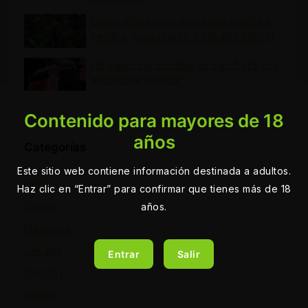
Cómo diferenciar marihuana macho y
hembra (guía rápida + señales claras)
¿El vaper sin nicotina es malo? ¿Es una
alternativa segura?
Contenido para mayores de 18
años
Categorías
Este sitio web contiene información destinada a adultos.
CBD
Haz clic en “Entrar” para confirmar que tienes más de 18
años.
Cultivo
Medicinal
Secado
Entrar
Salir
Semillas
Vapeo