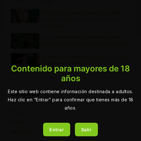
2026
Efectos de la marihuana en la salud:
qué ocurre en tu cuerpo, riesgos y
beneficios
Cómo diferenciar marihuana macho y
hembra (guía rápida + señales claras)
¿El vaper sin nicotina es malo? ¿Es una
alternativa segura?
Contenido para mayores de 18
años
Este sitio web contiene información destinada a adultos.
Categorías
Haz clic en “Entrar” para confirmar que tienes más de 18
años.
CBD
Cultivo
Entrar
Salir
Medicinal