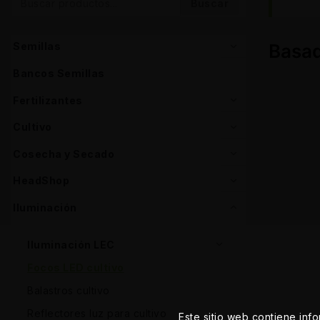
Buscar
Basad
Semillas
Bancos Semillas
Fertilizantes
Cultivo
Cosecha y Secado
HeadShop
Iluminación
Iluminación LEC
Focos LED cultivo
Balastros cultivo
Reflectores luz para cultivo
Este sitio web contiene inf