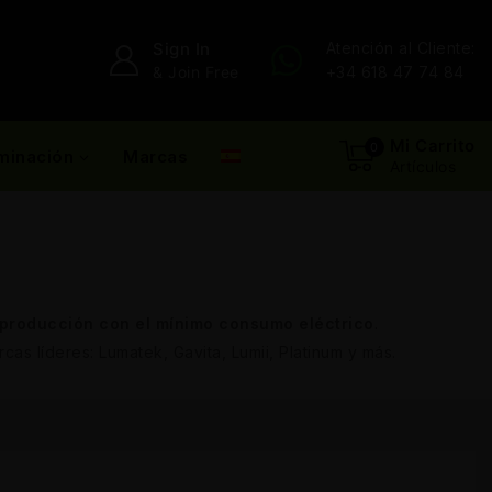
Sign In
Atención al Cliente:
& Join Free
+34 618 47 74 84
Mi Carrito
0
uminación
Marcas
Artículos
producción con el mínimo consumo eléctrico
.
as líderes: Lumatek, Gavita, Lumii, Platinum y más.