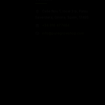
Calle Nou 1, local 3 b, Palau
Saverdera, Girona, Spain, 17495
+34 618 477484
info@puregrowshop.com