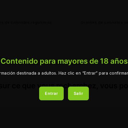
es de cannabis régulières
Graines de cannabis sa
Contenido para mayores de 18 años
 produit ne correspond à votre sélection.
ormación destinada a adultos. Haz clic en “Entrar” para confirma
sur ce que vous recherchez, vous p
Entrar
Salir