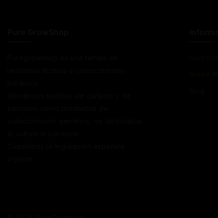
Pure GrowShop
Inform
Puregrowshop es una tienda de
Contact
jardinería técnica y coleccionismo
Sobre N
botánico.
Blog
Vendemos semillas de cáñamo y de
cannabis como productos de
coleccionismo genético, no destinadas
al cultivo ni consumo.
Cumplimos la legislación española
vigente
© 2026 PureGrowshop