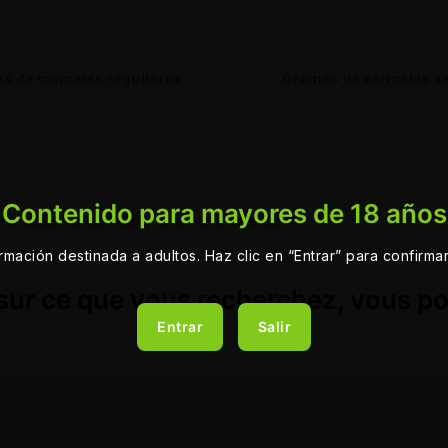
es de cannabis régulières
Graines de cannabis sa
Contenido para mayores de 18 años
 produit ne correspond à votre sélection.
ormación destinada a adultos. Haz clic en “Entrar” para confirma
sur ce que vous recherchez, vous p
Entrar
Salir