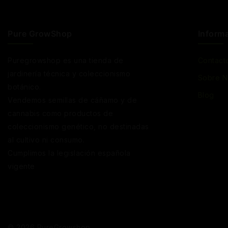
Pure GrowShop
Inform
Puregrowshop es una tienda de
Contact
jardinería técnica y coleccionismo
Sobre N
botánico.
Blog
Vendemos semillas de cáñamo y de
cannabis como productos de
coleccionismo genético, no destinadas
al cultivo ni consumo.
Cumplimos la legislación española
vigente
© 2026 PureGrowshop