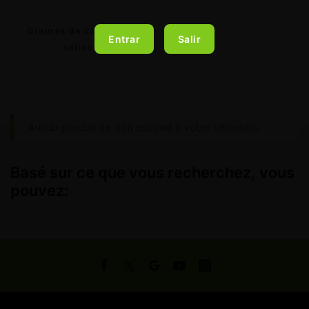
Graines de cannabis
Entrar
Salir
sativa
Aucun produit ne correspond à votre sélection.
Basé sur ce que vous recherchez, vous
pouvez: