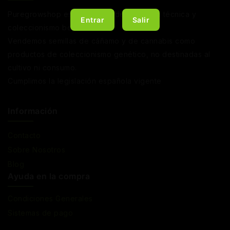
Puregrowshop es una tienda de jardinería técnica y
Entrar
Salir
coleccionismo botánico.
Vendemos semillas de cáñamo y de cannabis como
productos de coleccionismo genético, no destinadas al
cultivo ni consumo.
Cumplimos la legislación española vigente
Información
Contacto
Sobre Nosotros
Blog
Ayuda en la compra
Condiciones Generales
Sistemas de pago