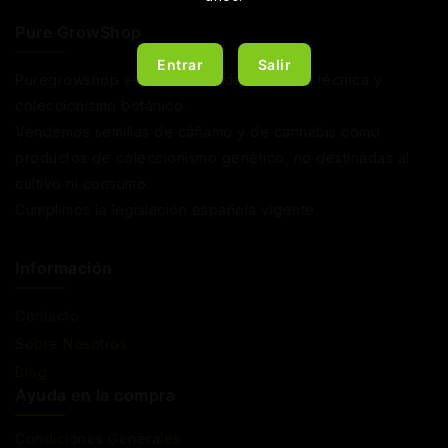
Pure GrowShop
Entrar
Salir
Puregrowshop es una tienda de jardinería técnica y
coleccionismo botánico.
Vendemos semillas de cáñamo y de cannabis como
productos de coleccionismo genético, no destinadas al
cultivo ni consumo.
Cumplimos la legislación española vigente
Información
Contacto
Sobre Nosotros
Blog
Ayuda en la compra
Condiciones Generales