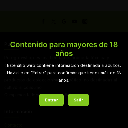
Contenido para mayores de 18
Pure GrowShop
años
Puregrowshop es una tienda de jardinería técnica y
coleccionismo botánico.
Este sitio web contiene información destinada a adultos.
Vendemos semillas de cáñamo y de cannabis como
Haz clic en “Entrar” para confirmar que tienes más de 18
productos de coleccionismo genético, no destinadas al
años.
cultivo ni consumo.
Cumplimos la legislación española vigente
Entrar
Salir
Información
Contacto