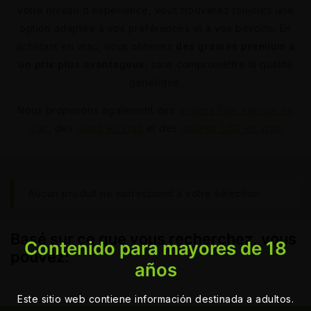
votre niveau d’expérience, vous trouverez toujours une
option adaptée à vos préférences et à vos besoins. En
achetant en vrac, vous obtenez
des graines premium à
un prix plus avantageux
, sans compromettre la qualité
génétique.
Nous proposons également des
graines Fast Version en
vrac
, des
autos en vrac
et des
graines CBD en vrac
.
Aucun produit ne correspond à votre sélection.
Basé sur ce que vous recherchez, vous
Contenido para mayores de 18
pouvez:
años
Este sitio web contiene información destinada a adultos.