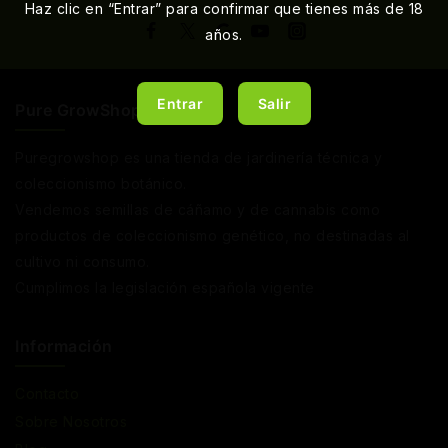
Haz clic en “Entrar” para confirmar que tienes más de 18
años.
Entrar
Salir
Pure GrowShop
Puregrowshop es una tienda de jardinería técnica y
coleccionismo botánico.
Vendemos semillas de cáñamo y de cannabis como
productos de coleccionismo genético, no destinadas al
cultivo ni consumo.
Cumplimos la legislación española vigente
Información
Contacto
Sobre Nosotros