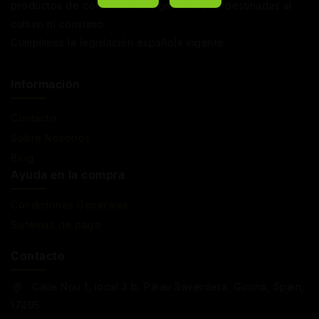
productos de coleccionismo genético, no destinadas al
cultivo ni consumo.
Cumplimos la legislación española vigente
Información
Contacto
Sobre Nosotros
Blog
Ayuda en la compra
Condiciones Generales
Sistemas de pago
Contacto
Calle Nou 1, local 3 b, Palau Saverdera, Girona, Spain,
17495